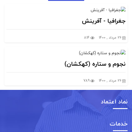
جغرافیا - آفرینش
26 مرداد , 1400
814
نجوم و ستاره (کهکشان)
26 مرداد , 1400
789
نماد اعتماد
خدمات